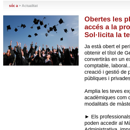
sóc a
> Actualitat
Obertes les p
accés a la pr
Sol·licita la t
Ja està obert el pe
obtenir el títol de 
convertiràs en un ex
comptable, laboral..
creació i gestió de 
públiques i privades
Amplia les teves ex
acadèmiques com de 
modalitats de màste
► Els professionals
poden accedir al Mà
Administrativa, impa