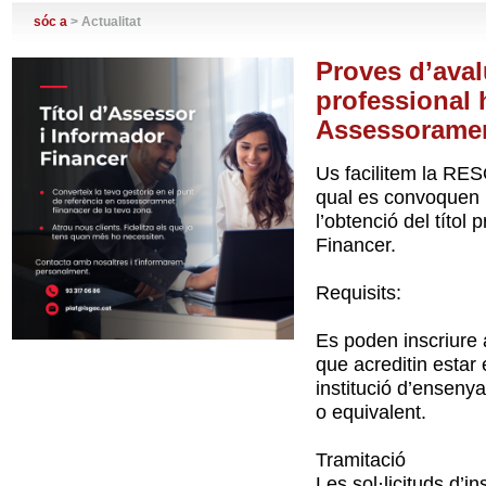
sóc a
> Actualitat
Proves d’avalu
professional h
Assessoramen
Us facilitem la RE
qual es convoquen l
l’obtenció del títol
Financer.
Requisits:
Es poden inscriure 
que acreditin estar
institució d’enseny
o equivalent.
Tramitació
Les sol·licituds d’in