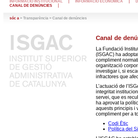
INFORMACIÓ INSTITUCIONAL
INFORMACIÓ ECONÒMICA
D
CANAL DE DENÚNCIES
sóc a
> Transparència > Canal de denúncies
Canal de denú
La Fundació Institu
(ISGAC) ha adoptat 
compliment normatiu
organització corpor
investigar i, si esc
infractores que afect
L’actuació de l’ISG
integritat instituci
servei, que es recu
ha aprovat la polít
aquests principis i 
compliment per a to
Codi Ètic
Política del 