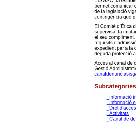
L’ISGAC ha establer
permet comunicar q
de la legislació vig
contingència que pu
El Comitè d’Ètica d
supervisar la impl
el seu compliment. 
requisits d'admissi
expedient per a la c
deguda protecció a
Accés al canal de d
Gestió Administrat
canaldenunciasisg
Subcategories
_Informació in
_Informació 
_Dret d'accés
_Activitats
_Canal de de